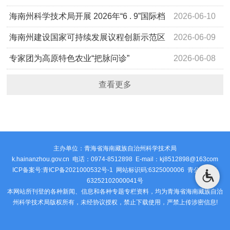
开发与应用”取得新进展
海南州科学技术局开展 2026年“6 . 9”国际档
2026-06-10
案日系列宣传活动
海南州建设国家可持续发展议程创新示范区
2026-06-09
工作专班会议召开
专家团为高原特色农业“把脉问诊”
2026-06-08
查看更多
主办单位：青海省海南藏族自治州科学技术局
k.hainanzhou.gov.cn 电话：0974-8512898 E-mail：kj8512898@163com
ICP备案号:青ICP备2021000532号-1 网站标识码:6325000006
青公安网备
63252102000041号
本网站所刊登的各种新闻、信息和各种专题专栏资料，均为青海省海南藏族自治
州科学技术局版权所有，未经协议授权，禁止下载使用，严禁上传涉密信息!