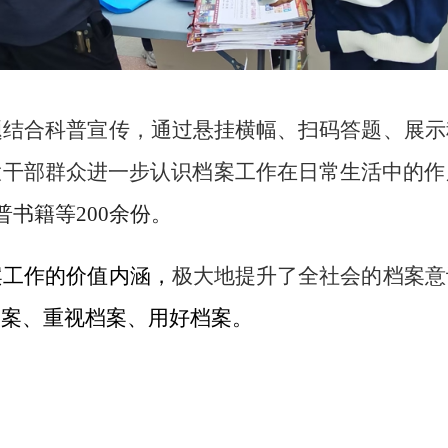
题结合科普宣传，
通过
悬挂横幅
、
扫码答题、展示
大干部群众
进一步认识档案工作在日常生活中的作
普书籍等
200
余份。
案工作的价值内涵，
极大地提升了全社会的档案意
档案、重视档案、用好档案。