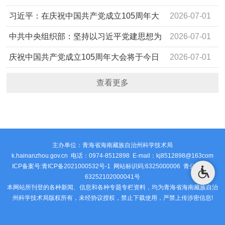
举行
习近平：在庆祝中国共产党成立105周年大
2026-07-01
会上的讲话
中共中央组织部：坚持以习近平党建思想为
2026-07-01
指引 奋力推进新时代党的建设新的伟大工程
庆祝中国共产党成立105周年大会将于今日
2026-07-01
隆重举行
查看更多
主办单位：青海省海南藏族自治州科学技术局
k.hainanzhou.gov.cn 电话：0974-8512898 E-mail：kj8512898@163com
ICP备案号:青ICP备2021000532号-1 网站标识码:6325000006
青公安网备
63252102000041号
本网站所刊登的各种新闻、信息和各种专题专栏资料，均为青海省海南藏族自治
州科学技术局版权所有，未经协议授权，禁止下载使用，严禁上传涉密信息!