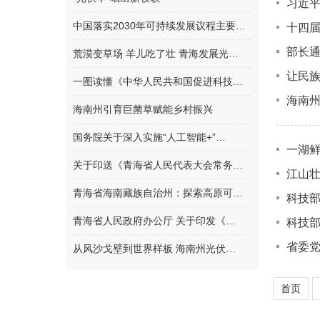
习近
中国落实2030年可持续发展议程主要…
十四届
部长通
荒漠变草场 羊儿吃了壮 青海发展光…
让民
一图读懂《中华人民共和国促进科技…
海南州
海南州引育巨菌草赋能乡村振兴
国务院关于深入实施“人工智能+”…
一湖鲜
关于印送《青海省人民代表大会常务…
江山
青海省海南藏族自治州：探索高原可…
科技
青海省人民政府办公厅 关于印发《…
科技部
省委
从风沙戈壁到世界样板 海南州光伏…
首页