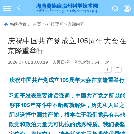
您的位置：
首页
>
科技要闻
>
详细内容
庆祝中国共产党成立105周年大会在
京隆重举行
2026-07-01 18:00:19
人民日报
浏览次数：
54
次
T
T
庆祝中国共产党成立105周年大会在京隆重举行
习近平发表重要讲话强调，中国共产党之所以能
够在105年奋斗中不断铸就辉煌，历史和人民之
所以选择中国共产党，根本在于我们党具有其他
政党和政治力量无可比拟的优秀特质。我们要坚
定信心、接续奋斗，结合新的实际把党的优秀特