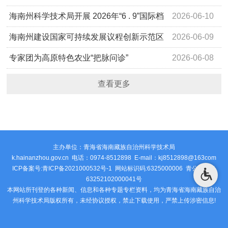
开发与应用”取得新进展
海南州科学技术局开展 2026年“6 . 9”国际档
2026-06-10
案日系列宣传活动
海南州建设国家可持续发展议程创新示范区
2026-06-09
工作专班会议召开
专家团为高原特色农业“把脉问诊”
2026-06-08
查看更多
主办单位：青海省海南藏族自治州科学技术局
k.hainanzhou.gov.cn 电话：0974-8512898 E-mail：kj8512898@163com
ICP备案号:青ICP备2021000532号-1 网站标识码:6325000006
青公安网备
63252102000041号
本网站所刊登的各种新闻、信息和各种专题专栏资料，均为青海省海南藏族自治
州科学技术局版权所有，未经协议授权，禁止下载使用，严禁上传涉密信息!