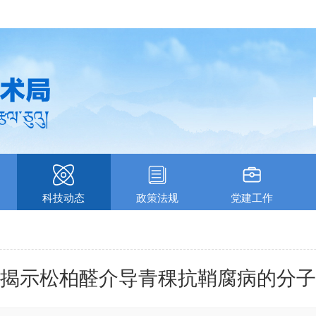
科技动态
政策法规
党建工作
揭示松柏醛介导青稞抗鞘腐病的分子