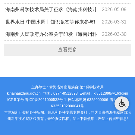
组建名单的第二次公示
海南州科学技术局关于征求《海南州科技计
2026-05-09
划项目管理办法（试行）》意见的函
世界水日·中国水周丨知识竞答等你来参与!
2026-03-31
海南州人民政府办公室关于印发《海南州科
2026-03-30
技顾问聘任服务办法》的通知
查看更多
主办单位：青海省海南藏族自治州科学技术局
k.hainanzhou.gov.cn 电话：0974-8512898 E-mail：kj8512898@163com
ICP备案号:青ICP备2021000532号-1 网站标识码:6325000006
青公安网备
63252102000041号
本网站所刊登的各种新闻、信息和各种专题专栏资料，均为青海省海南藏族自治
州科学技术局版权所有，未经协议授权，禁止下载使用，严禁上传涉密信息!