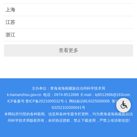
上海
江苏
浙江
查看更多
主办单位：青海省海南藏族自治州科学技术局
k.hainanzhou.gov.cn 电话：0974-8512898 E-mail：kj8512898@163com
ICP备案号:青ICP备2021000532号-1 网站标识码:6325000006
青公安网备
63252102000041号
本网站所刊登的各种新闻、信息和各种专题专栏资料，均为青海省海南藏族自治
州科学技术局版权所有，未经协议授权，禁止下载使用，严禁上传涉密信息!