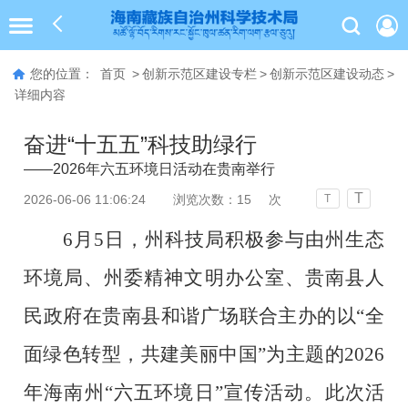
您的位置：
首页
>
创新示范区建设专栏
>
创新示范区建设动态
>
详细内容
奋进“十五五”科技助绿行
——2026年六五环境日活动在贵南举行
T
2026-06-06 11:06:24
浏览次数：
15
次
T
6
月
5
日，
州科技局积极参与由
州生态
环境局、州委精神文明办公室、贵南县人
民政府
在贵南县和谐广场
联合主办
的
以
“
全
面绿色转型
，
共建美丽中国
”
为主题
的
2026
年海南州
“
六五环境日
”
宣传活动。
此次活