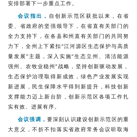
安排部署
下一步重点
工作。
会议指出，
自创新示范区获批以来
，在省
委
、
省政府的坚强领导
下，在
省直
有关
部门的
全力
支持下，
在各县和州直有关部门的共同努
力下，全州上下紧扣
“
江河源区
生态保护与高质
量发展”主题，深入实施“生态立州、清洁能源
强州、农牧业稳州”战略，坚持创新驱动发展，
生态保护治理取得新成效，绿色产业发展实现
新进展，民生保障水平得到新提升，科技创新
支撑能力迈上新台阶，
创新示范区
各项工作扎
实有效、进展有序
。
会议强调，
要深刻认识建设创新示范区的重
大意义，
不折不扣落实省政府常务会议听取海