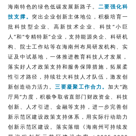
海南特色的绿色低碳发展新路子。
二要强化科
技支撑。
突出
企业创新主体地位，积极培育一
批科技型企业、高新技术企业、科技
“
小巨
人
”
和
“
专精特新
”
企业
，
支持能源央企、科研机
构、院士工作站等在海南
州
布局研发机构、实
证及中试基地
，
一体推进教育科技人才发展，
落实好人才政策支持和服务保障措施，拓展
柔
性引才
路径，持续壮大科技人才队伍，激发创
新创造动力活力。
三要凝聚工作合力。
加大
“跑
厅局”力度，积极争取省直部门财政资金、科技
创新、人才引进、金融等支持，进一步完善创
新示范区建设政策支持体系
，用实际行动助力
创新示范区建设
。
落实落细《海南州可持续发