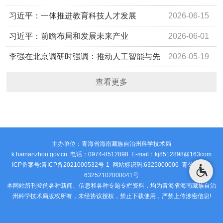
进农业农村现代化 用勤劳和智慧创造更加美好生活
习近平：一体推进教育科技人才发展
2026-06-15
习近平：前瞻布局和发展未来产业
2026-06-01
李强在北京调研时强调：推动人工智能与先
2026-05-19
进制造业深度融合 加快培育塑造经济发展新动能新优势
查看更多
主办单位：青海省海南藏族自治州科学技术局
k.hainanzhou.gov.cn 电话：0974-8512898 E-mail：kj8512898@163com
ICP备案号:青ICP备2021000532号-1 网站标识码:6325000006
青公安网备
63252102000041号
本网站所刊登的各种新闻、信息和各种专题专栏资料，均为青海省海南藏族自治
州科学技术局版权所有，未经协议授权，禁止下载使用，严禁上传涉密信息!