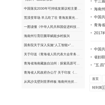
十三
中国落实2030年可持续发展议程主要…
海南
中国
荒漠变草场 羊儿吃了壮 青海发展光…
青海
一图读懂《中华人民共和国促进科技…
201
海南州引育巨菌草赋能乡村振兴
国务院关于深入实施“人工智能+”…
中国
关于印送《青海省人民代表大会常务…
省妇联
青海省海南藏族自治州：探索高原可…
"五.
青海省人民政府办公厅 关于印发《…
首页
从风沙戈壁到世界样板 海南州光伏…
转到第