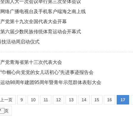
届全国人大一次会议举行第三次全体会议
州网络广播电视台及手机客户端海之南上线
共产党第十九次全国代表大会开幕
省第六届少数民族传统体育运动会开幕式
7科技活动周启动仪式
共产党青海省第十三次代表大会
“巾帼心向党党的女儿话初心”先进事迹报告会
四"运动98周年建团95周年暨青年示范群体表彰大会
上一页
9
10
11
12
13
14
15
16
17
页