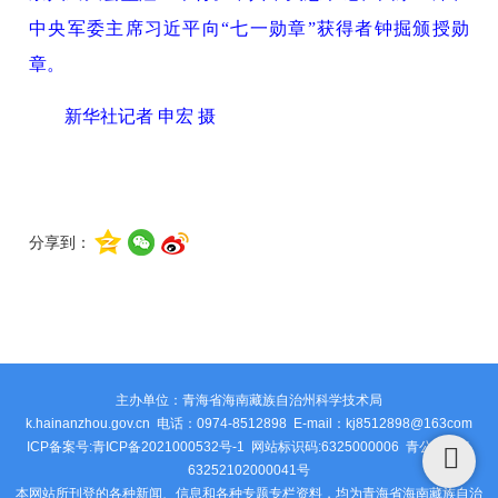
中央军委主席习近平向“七一勋章”获得者钟掘颁授勋
章。
新华社记者 申宏 摄
分享到：
主办单位：青海省海南藏族自治州科学技术局
k.hainanzhou.gov.cn 电话：0974-8512898 E-mail：kj8512898@163com
ICP备案号:青ICP备2021000532号-1 网站标识码:6325000006
青公安网备
63252102000041号
本网站所刊登的各种新闻、信息和各种专题专栏资料，均为青海省海南藏族自治