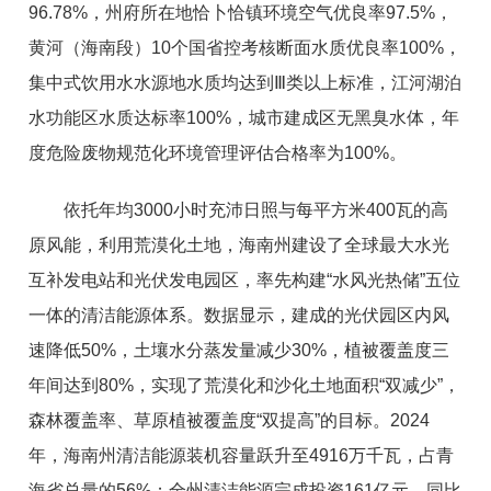
96.78%，州府所在地恰卜恰镇环境空气优良率97.5%，
黄河（海南段）10个国省控考核断面水质优良率100%，
集中式饮用水水源地水质均达到Ⅲ类以上标准，江河湖泊
水功能区水质达标率100%，城市建成区无黑臭水体，年
度危险废物规范化环境管理评估合格率为100%。
依托年均3000小时充沛日照与每平方米400瓦的高
原风能，利用荒漠化土地，海南州建设了全球最大水光
互补发电站和光伏发电园区，率先构建“水风光热储”五位
一体的清洁能源体系。数据显示，建成的光伏园区内风
速降低50%，土壤水分蒸发量减少30%，植被覆盖度三
年间达到80%，实现了荒漠化和沙化土地面积“双减少”，
森林覆盖率、草原植被覆盖度“双提高”的目标。2024
年，海南州清洁能源装机容量跃升至4916万千瓦，占青
海省总量的56%；全州清洁能源完成投资161亿元，同比