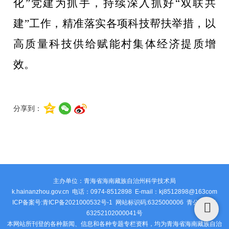
化
”
党建为抓手，持续深入抓好
“
双联共
建
”
工作，精准落实各项科技帮扶举措，以
高质量科技供给赋能村集体经济提质增
效。
分享到：
主办单位：青海省海南藏族自治州科学技术局
k.hainanzhou.gov.cn 电话：0974-8512898 E-mail：kj8512898@163com
ICP备案号:青ICP备2021000532号-1 网站标识码:6325000006
青公安网备
63252102000041号
本网站所刊登的各种新闻、信息和各种专题专栏资料，均为青海省海南藏族自治