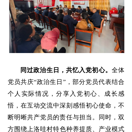
同过政治生日，共忆入党初心。
全体
党员共庆
“
政治生日
”
，
部分党员代表
结合
个人实际
情况
，分享入党初心、成长感
悟，在互动交流中深刻感悟初心使命，不
断明晰共产党员的责任与担当。
同时，双
方
围绕
上洛哇村
特色种养提质、产业模式