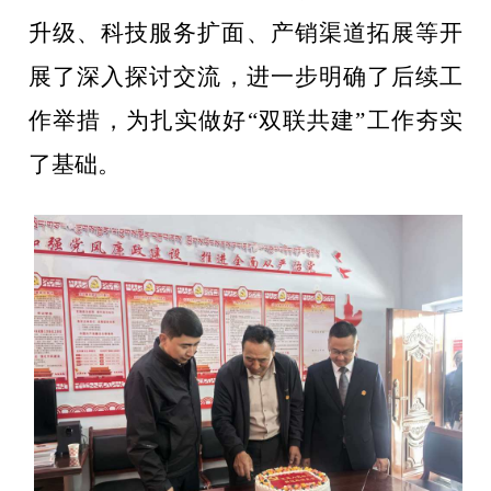
升级、科技服务扩面、产销渠道拓展等开
展了深入
探讨
交流
，进一步明确了
后续工
作
举措
，为扎实做好
“
双联共建
”
工作夯实
了基础
。