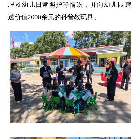
理及幼儿日常照护等情况
，并
向幼儿园赠
送
价值
2000
余元的科普教玩具
。