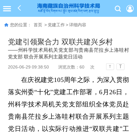
您的位置：
首页
>
党建工作
>
详细内容
党建引领聚合力 双联共建兴乡村
——州科学技术局机关党支部与贵南县茫拉乡上洛哇村
党支部 联合开展系列主题党日活动
T
2026-06-29 09:38:50
浏览次数：
60
次
T
在庆祝建党
105
周年之际，为深入贯彻
落实州委
“
十化
”
党建工作部署，
6
月
26
日，
州科学技术局机关党支部组织全体党员赴
贵南县茫拉乡上洛哇村联合开展系列主题
党日活动，以实际行动推进
“
双联共建
”
工