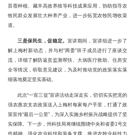
苜蓿种植、藏羊高效养殖等科技成果应用，协助指导农
牧民群众发展壮大种养产业，进一步拓宽农牧民增收渠
道。
三是保民生，促稳定。
宣讲期间，宣讲组进一步了
解上梅村新动态，并与村“两委”班子成员进行了座谈交
流，详细了解防返贫监测帮扶、大病医疗救助、住房安
全等情况，听取意见建议，为及时推动党的政策落实落
细落地奠定坚实基础。
此次“一宣三促”宣讲活动走深走实，切切实实把党的
强农惠农支农政策送入上梅村每家每户手里，
打通了政
策宣传“最后一公里”，为深入实施乡村振兴战略提供了坚
实保障。
下一步，州科技局将继续围绕中央和省委1号文
件精神，强化农业科技和装备支撑，推进农牧业科技力