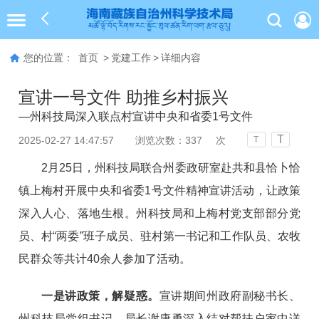
您的位置：
首页
>
党建工作
>
详细内容
宣讲一号文件 助推乡村振兴
—州科技局深入联点村宣讲中央和省委1号文件
T
2025-02-27 14:47:57
浏览次数：
337
次
T
2月25日，州科技局联合州委政研室赴
共和县恰卜恰
镇
上梅村开展中央
和
省委1号文件精神宣讲活动，让政策
深入人心、落地生根。州科技局和
上梅村党支部部分党
员、村“两委”班子
成员、驻村第一书记和工作队员、农牧
民群众等共计40余人参加了活动。
一是讲政策，解疑惑。
宣讲期间州政府副秘书长、
州科技局党组书记、局长谢康勇深入结对帮扶户家中详