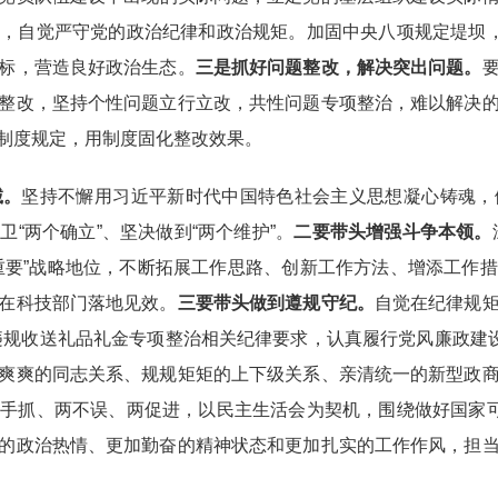
，自觉严守党的政治纪律和政治规矩。加固中央八项规定堤坝，
标，营造良好政治生态。
三是抓好问题整改，解决突出问题。
整改，坚持个性问题立行立改，共性问题专项整治，难以解决
制度规定，用制度固化整改效果。
诚。
坚持不懈用习近平新时代中国特色社会主义思想凝心铸魂，
“两个确立”、坚决做到“两个维护”。
二要带头增强斗争本领。
加重要”战略地位，不断拓展工作思路、创新工作方法、增添工
在科技部门落地见效。
三要带头做到遵规守纪。
自觉在纪律规
、违规收送礼品礼金专项整治相关纪律要求，认真履行党风廉政建
爽爽的同志关系、规规矩矩的上下级关系、亲清统一的新型政
手抓、两不误、两促进，以民主生活会为契机，围绕做好国家可
的政治热情、更加勤奋的精神状态和更加扎实的工作作风，担